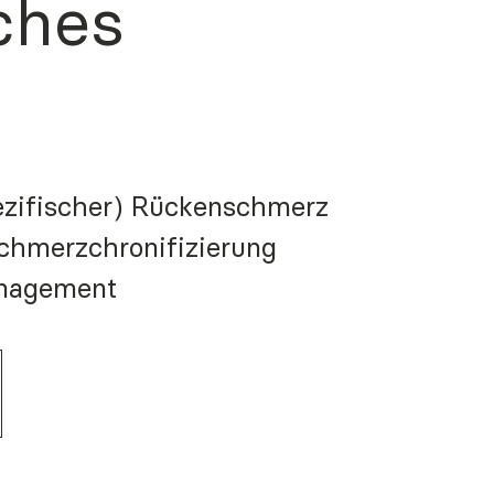
ches
zifischer) Rückenschmerz
Schmerzchronifizierung
anagement