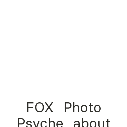
FOX
Photo
Psyche
about